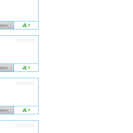
рина
0
рина
0
рина
0