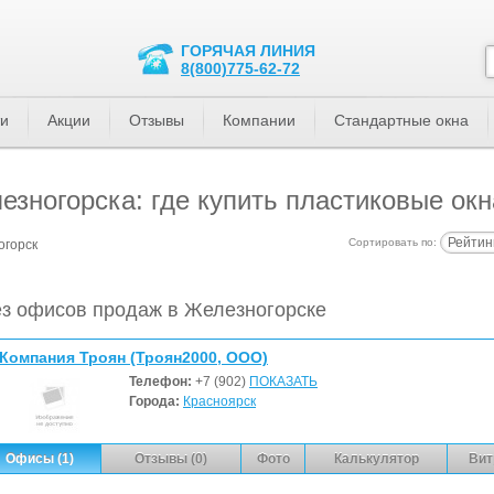
ГОРЯЧАЯ ЛИНИЯ
8(800)775-62-72
ти
Акции
Отзывы
Компании
Стандартные окна
зногорска: где купить пластиковые окн
Рейтин
Сортировать по:
огорск
з офисов продаж в Железногорске
Компания Троян (Троян2000, ООО)
Телефон:
+7 (902)
ПОКАЗАТЬ
Города:
Красноярск
Офисы (1)
Отзывы (0)
Фото
Калькулятор
Вит