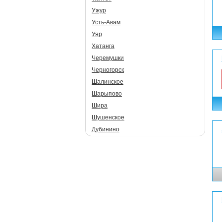
Ужур
Усть-Авам
Уяр
Хатанга
Черемушки
Черногорск
Шалинское
Шарыпово
Шира
Шушенское
Дубинино