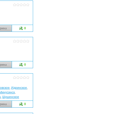
рина
0
рина
0
овское
,
Идринское
,
Минусинск
,
а
,
Шушенское
рина
0