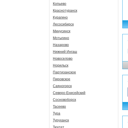
Копьево
Краснотуранск
Курагино
Лесосибирск
Минусинск
Мотыгино
Назарово
Нижний Ингаш
Новоселово
Норильск
Партизанское
Пировское
Саяногорск
Северо-Енисейский
Сосновоборск
Тасеево
Тура
Туруханск
Тюхтет