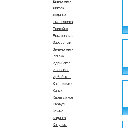
Дивногорск
Диксон
Дудинка
Емельяново
Енисейск
Ермаковское
Заозерный
Зеленогорск
Игарка
Идринское
Иланский
Ирбейское
Казачинское
Канск
Каратузское
Караул
Кежма
Кодинск
Козулька