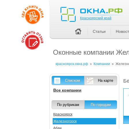
Красноярский край
Красноярский край
Статьи
Новос
Оконные компании Желе
красноярск.окна.рф
»
Компании
»
Железн
Бе
Списком
На карте
Все компании
По рубрикам
По городам
Красноярск
Железногорск
Абан