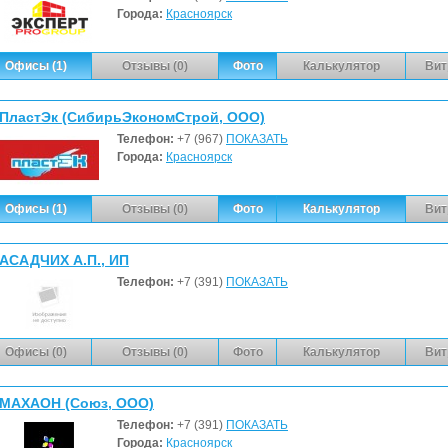
Города:
Красноярск
Офисы (1)
Отзывы (0)
Фото
Калькулятор
Вит
ПластЭк (СибирьЭкономСтрой, ООО)
Телефон:
+7 (967)
ПОКАЗАТЬ
Города:
Красноярск
Офисы (1)
Отзывы (0)
Фото
Калькулятор
Вит
АСАДЧИХ А.П., ИП
Телефон:
+7 (391)
ПОКАЗАТЬ
Офисы (0)
Отзывы (0)
Фото
Калькулятор
Вит
МАХАОН (Союз, ООО)
Телефон:
+7 (391)
ПОКАЗАТЬ
Города:
Красноярск