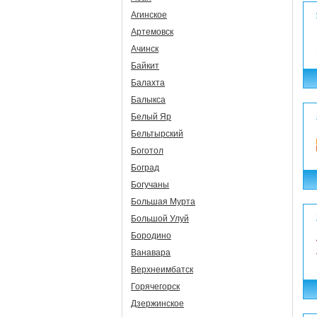
Агинское
Артемовск
Ачинск
Байкит
Балахта
Балыкса
Белый Яр
Бельтырский
Боготол
Боград
Богучаны
Большая Мурта
Большой Улуй
Бородино
Ванавара
Верхнеимбатск
Горячегорск
Дзержинское