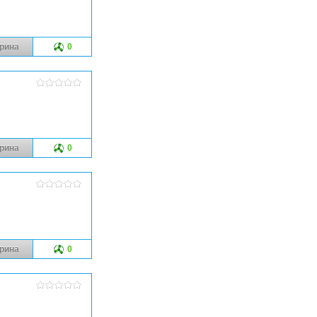
рина
0
рина
0
рина
0