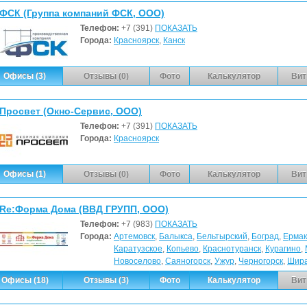
ФСК (Группа компаний ФСК, ООО)
Телефон:
+7 (391)
ПОКАЗАТЬ
Города:
Красноярск
,
Канск
Офисы (3)
Отзывы (0)
Фото
Калькулятор
Вит
Просвет (Окно-Сервис, ООО)
Телефон:
+7 (391)
ПОКАЗАТЬ
Города:
Красноярск
Офисы (1)
Отзывы (0)
Фото
Калькулятор
Вит
Re:Форма Дома (ВВД ГРУПП, ООО)
Телефон:
+7 (983)
ПОКАЗАТЬ
Города:
Артемовск
,
Балыкса
,
Бельтырский
,
Боград
,
Ермак
Каратузское
,
Копьево
,
Краснотуранск
,
Курагино
,
Новоселово
,
Саяногорск
,
Ужур
,
Черногорск
,
Шир
Офисы (18)
Отзывы (3)
Фото
Калькулятор
Вит