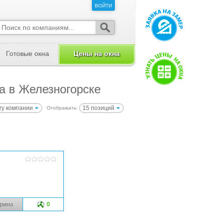
ВОЙТИ
ВОЙТИ
Готовые окна
Цены на окна
а в Железногорске
гу компании
15 позиций
Отображать:
рина
0