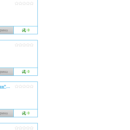
рина
0
рина
0
"СПК "Красноярск" (Светопрозрачные конструкции "Красноярск", ООО)
рина
0