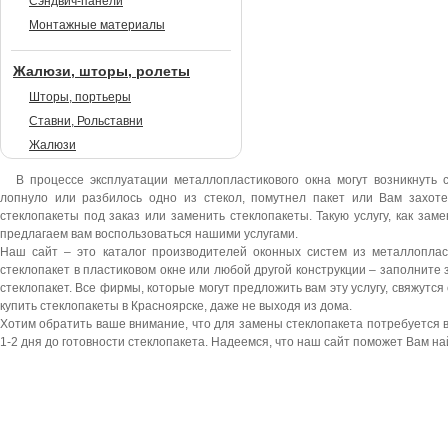
Сэндвич-панели
Монтажные материалы
Жалюзи, шторы, ролеты
Шторы, портьеры
Ставни, Рольставни
Жалюзи
В процессе эксплуатации металлопластикового окна могут возникнуть с
лопнуло или разбилось одно из стекол, помутнел пакет или Вам захот
стеклопакеты под заказ или заменить стеклопакеты. Такую услугу, как зам
предлагаем вам воспользоваться нашими услугами.
Наш сайт – это каталог производителей оконных систем из металлоплас
стеклопакет в пластиковом окне или любой другой конструкции – заполните з
стеклопакет. Все фирмы, которые могут предложить вам эту услугу, свяжутс
купить стеклопакеты в Красноярске, даже не выходя из дома.
Хотим обратить ваше внимание, что для замены стеклопакета потребуется 
1-2 дня до готовности стеклопакета. Надеемся, что наш сайт поможет Вам н