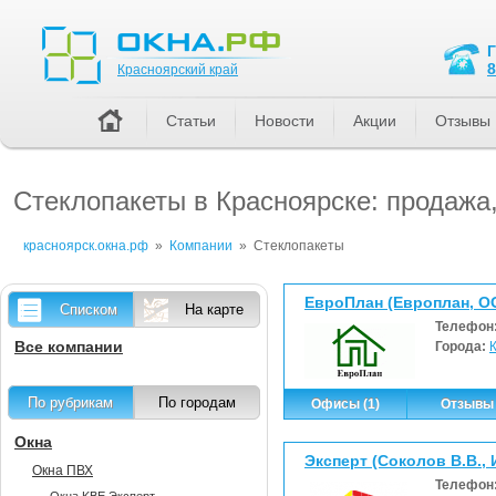
Красноярский край
8
Красноярский край
Статьи
Новости
Акции
Отзывы
Стеклопакеты в Красноярске: продажа
красноярск.окна.рф
»
Компании
»
Стеклопакеты
ЕвроПлан (Европлан, О
Списком
На карте
Телефон
Все компании
Города:
По рубрикам
По городам
Офисы (1)
Отзывы 
Окна
Эксперт (Соколов В.В., 
Окна ПВХ
Телефон