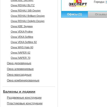
Окна KBE Эксперт
Города:
Окна REHAU BLITZ
Окна REHAU SIB-Design
Офисы (1)
Отзывы 
Окна REHAU Brilliant-Design
Окна REHAU Delight-Design
Окна KBE Энджин
Окна VEKA Proline
Окна VEKA Softline
Окна VEKA Softline 82
Окна WHS Halo 60
Окна IVAPER 62
Окна IVAPER 70
Окна деревянные
Окна алюминиевые
Окна мансардные
Окна комбинированные
Балконы и лоджии
Раздвижные конструкции
Пластиковые конструкции