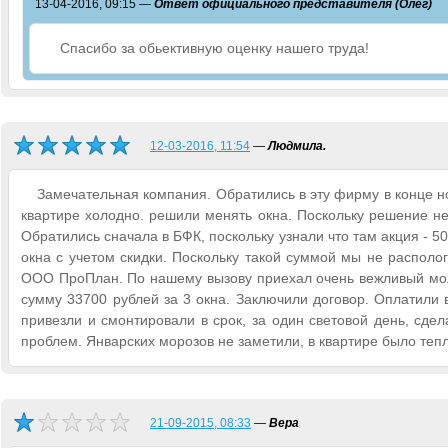
13-04-2016, 09:15 —
Ответ официального представителя (Олег)
Спасибо за обьективную оценку нашего труда!
12-03-2016, 11:54
—
Людмила.
Замечательная компания. Обратились в эту фирму в конце н
квартире холодно. решили менять окна. Поскольку решение н
Обратились сначала в БФК, поскольку узнали что там акция - 5
окна с учетом скидки. Поскольку такой суммой мы не располог
ООО ПроПлан. По нашему вызову приехал очень вежливый моло
сумму 33700 рублей за 3 окна. Заключили договор. Оплатили
привезли и смонтировали в срок, за один световой день, сде
проблем. Январских морозов не заметили, в квартире было теп
21-09-2015, 08:33
—
Вера