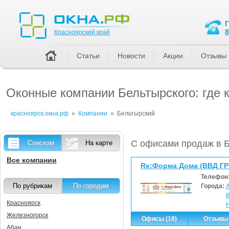
Красноярский край
8
Красноярский край
Статьи
Новости
Акции
Отзывы
Оконные компании Бельтырского: где 
красноярск.окна.рф
»
Компании
»
Бельтырский
С офисами продаж в 
Списком
На карте
Все компании
Re:Форма Дома (ВВД ГР
Телефон
По рубрикам
По городам
Города:
Красноярск
Железногорск
Офисы (18)
Отзывы 
Абан