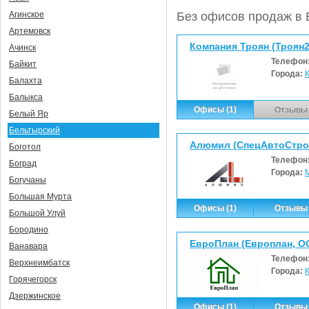
Без офисов продаж в 
Агинское
Артемовск
Компания Троян (Троян
Ачинск
Телефон
Байкит
Города:
Балахта
Балыкса
Офисы (1)
Отзывы 
Белый Яр
Бельтырский
Алюмил (СпецАвтоСтро
Боготол
Телефон
Боград
Города:
Богучаны
Большая Мурта
Офисы (1)
Отзывы 
Большой Улуй
Бородино
ЕвроПлан (Европлан, О
Ванавара
Телефон
Верхнеимбатск
Города:
Горячегорск
Дзержинское
Офисы (1)
Отзывы 