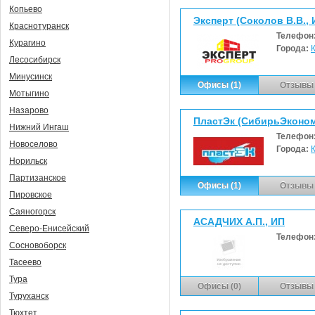
Копьево
Эксперт (Соколов В.В., 
Краснотуранск
Телефон
Курагино
Города:
Лесосибирск
Минусинск
Офисы (1)
Отзывы 
Мотыгино
Назарово
ПластЭк (СибирьЭконо
Нижний Ингаш
Телефон
Новоселово
Города:
Норильск
Партизанское
Офисы (1)
Отзывы 
Пировское
Саяногорск
АСАДЧИХ А.П., ИП
Северо-Енисейский
Телефон
Сосновоборск
Тасеево
Тура
Офисы (0)
Отзывы 
Туруханск
Тюхтет