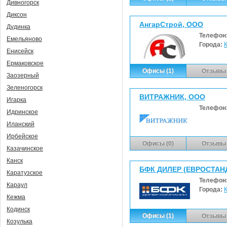
Дивногорск
Диксон
АнгарСтрой, ООО
Дудинка
Телефон
Емельяново
Города:
Енисейск
Ермаковское
Офисы (1)
Отзывы 
Заозерный
Зеленогорск
ВИТРАЖНИК, ООО
Игарка
Телефон
Идринское
Иланский
Ирбейское
Офисы (0)
Отзывы 
Казачинское
Канск
БФК ДИЛЕР (ЕВРОСТАН
Каратузское
Телефон
Караул
Города:
Кежма
Кодинск
Офисы (1)
Отзывы 
Козулька