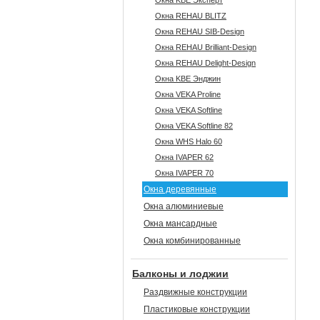
Окна KBE Эксперт
Окна REHAU BLITZ
Окна REHAU SIB-Design
Окна REHAU Brilliant-Design
Окна REHAU Delight-Design
Окна KBE Энджин
Окна VEKA Proline
Окна VEKA Softline
Окна VEKA Softline 82
Окна WHS Halo 60
Окна IVAPER 62
Окна IVAPER 70
Окна деревянные
Окна алюминиевые
Окна мансардные
Окна комбинированные
Балконы и лоджии
Раздвижные конструкции
Пластиковые конструкции