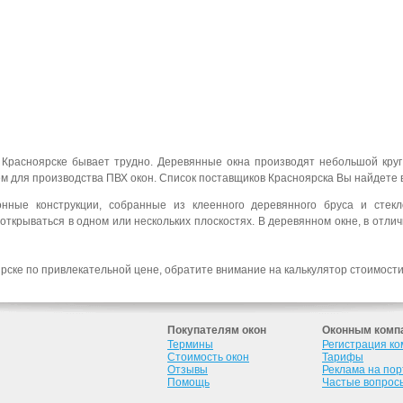
 Красноярске бывает трудно. Деревянные окна производят небольшой круг
м для производства ПВХ окон. Список поставщиков Красноярска Вы найдете 
ные конструкции, собранные из клеенного деревянного бруса и стекл
 открываться в одном или нескольких плоскостях. В деревянном окне, в отли
рске по привлекательной цене, обратите внимание на калькулятор стоимост
Покупателям окон
Оконным комп
Термины
Регистрация к
Стоимость окон
Тарифы
Отзывы
Реклама на по
Помощь
Частые вопрос