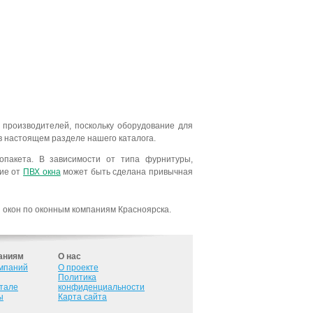
 производителей, поскольку оборудование для
в настоящем разделе нашего каталога.
опакета. В зависимости от типа фурнитуры,
чие от
ПВХ окна
может быть сделана привычная
и окон по оконным компаниям Красноярска.
аниям
О нас
омпаний
О проекте
Политика
ртале
конфиденциальности
ы
Карта сайта