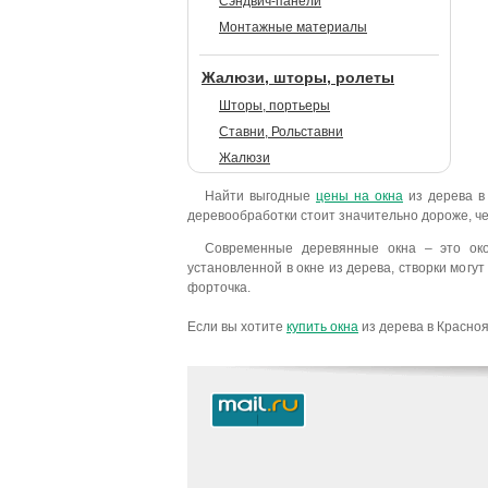
Сэндвич-панели
Монтажные материалы
Жалюзи, шторы, ролеты
Шторы, портьеры
Ставни, Рольставни
Жалюзи
Найти выгодные
цены на окна
из дерева в
деревообработки стоит значительно дороже, че
Современные деревянные окна – это окон
установленной в окне из дерева, створки могут
форточка.
Если вы хотите
купить окна
из дерева в Красноя