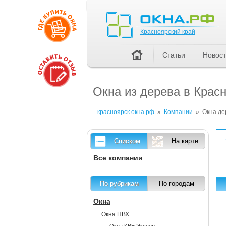
Красноярский край
Красноярский край
Статьи
Новос
Окна из дерева в Красн
красноярск.окна.рф
»
Компании
»
Окна д
Списком
На карте
Все компании
По рубрикам
По городам
Окна
Окна ПВХ