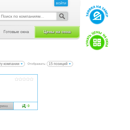
ВОЙТИ
ВОЙТИ
Готовые окна
Цены на окна
гу компании
15 позиций
Отображать:
рина
0