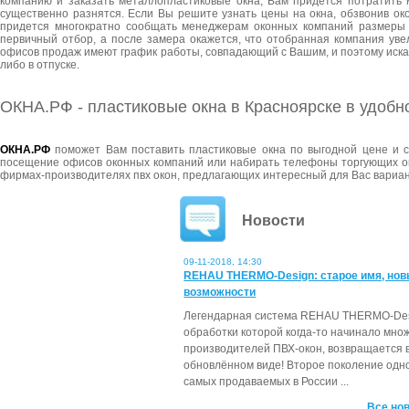
компанию и заказать металлопластиковые окна, Вам придется потратить 
существенно разнятся. Если Вы решите узнать цены на окна, обзвонив ок
придется многократно сообщать менеджерам оконных компаний размеры 
первичный отбор, а после замера окажется, что отобранная компания увел
офисов продаж имеют график работы, совпадающий с Вашим, и поэтому искать
либо в отпуске.
ОКНА.РФ - пластиковые окна в Красноярске в удобн
ОКНА.РФ
поможет Вам поставить пластиковые окна по выгодной цене и с
посещение офисов оконных компаний или набирать телефоны торгующих ок
фирмах-производителях пвх окон, предлагающих интересный для Вас вариант
Новости
09-11-2018, 14:30
REHAU THERMO-Design: старое имя, но
возможности
Легендарная система REHAU THERMO-Des
обработки которой когда-то начинало мно
производителей ПВХ-окон, возвращается 
обновлённом виде! Второе поколение одно
самых продаваемых в России ...
Все нов