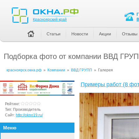
Красноярский край
8
Красноярский край
Статьи
Новости
Акции
Отзывы
Подборка фото от компании ВВД ГРУ
красноярск.окна.рф
»
Компании
»
ВВД ГРУПП
»
Галерея
Примеры работ (8 фот
Рейтинг:
Тип:
Производитель
Сайт:
http://okno19.ru/
Меню